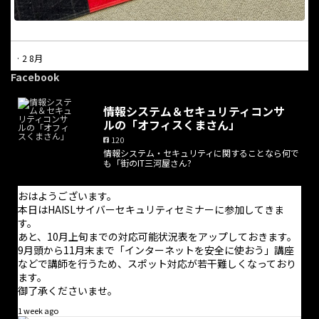
·
2 8月
本日は休業日となっています。
Facebook
電話での問合せにつきましては受け付けておりません。問合せに
情報システム＆セキュリティコンサ
ついては問合せフォームからのみ受け付けており、返信は適宜行
ルの「オフィスくまさん」
っております。また、オンライン打合せの予約はホームページか
120
ら随時可能です。
情報システム・セキュリティに関することなら何で
も「街のIT三河屋さん?
お手数をお掛けしますが、よろしくお願い致します。
おはようございます。
本日はHAISLサイバーセキュリティセミナーに参加してきま
す。
あと、10月上旬までの対応可能状況表をアップしておきます。
9月頭から11月末まで「インターネットを安全に使おう」講座
などで講師を行うため、スポット対応が若干難しくなっており
ます。
御了承くださいませ。
1 week ago