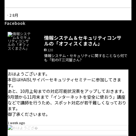
·
2 8月
本日は休業日となっています。
Facebook
電話での問合せにつきましては受け付けておりません。問合せに
情報システム＆セキュリティコンサ
ついては問合せフォームからのみ受け付けており、返信は適宜行
ルの「オフィスくまさん」
っております。また、オンライン打合せの予約はホームページか
120
ら随時可能です。
情報システム・セキュリティに関することなら何で
も「街のIT三河屋さん?
お手数をお掛けしますが、よろしくお願い致します。
おはようございます。
本日はHAISLサイバーセキュリティセミナーに参加してきま
す。
あと、10月上旬までの対応可能状況表をアップしておきます。
9月頭から11月末まで「インターネットを安全に使おう」講座
などで講師を行うため、スポット対応が若干難しくなっており
ます。
御了承くださいませ。
1 week ago