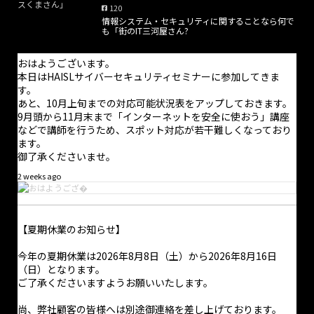
120
情報システム・セキュリティに関することなら何で
·
8 8月
も「街のIT三河屋さん?
こんにちは。
いよいよ開幕ですね。開幕戦をここで観られることのありがたさ
おはようございます。
を感じます。
本日はHAISLサイバーセキュリティセミナーに参加してきま
地元なので大勢のサポーターに応援されてスタートダッシュを決
す。
めて欲しいなと思ったりします。
あと、10月上旬までの対応可能状況表をアップしておきます。
中の人はクラコンレギュラー会員になって初の観戦なので、入場
9月頭から11月末まで「インターネットを安全に使おう」講座
までにいろいろ戸惑いましたが何とかなりました
などで講師を行うため、スポット対応が若干難しくなっており
ます。
御了承くださいませ。
2 weeks ago
【夏期休業のお知らせ】
今年の夏期休業は2026年8月8日（土）から2026年8月16日
（日）となります。
ご了承くださいますようお願いいたします。
尚、弊社顧客の皆様へは別途御連絡を差し上げております。