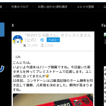
報
代表のブログ
お問い合わせ/資料請求
メルマガ登録
X
Fa
「街のIT三河屋さん」オフィスくまさん
【公式】
フォロー
25,088
5,298
·
12h
こんにちは。
いよいよ今週末はJリーグ開幕ですね。今日届いた新
タオルを持ってプレミストドームで応援します。ユニ
は間に合ってませんが
10年前、コンサドーレはJ2最高記録のホーム勝率を叩
き出して優勝、J1昇格を決めました。期待が高まりま
すね。