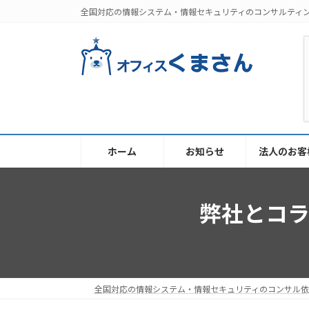
コ
ナ
全国対応の情報システム・情報セキュリティのコンサルティ
ン
ビ
テ
ゲ
ン
ー
ツ
シ
へ
ョ
ス
ン
キ
に
ッ
移
ホーム
お知らせ
法人のお客
プ
動
弊社とコ
全国対応の情報システム・情報セキュリティのコンサル