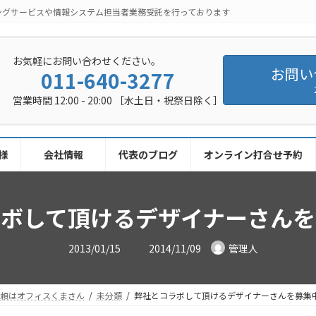
ングサービスや情報システム担当者業務受託を行っております
お気軽にお問い合わせください。
お問い
011-640-3277
営業時間 12:00 - 20:00 ［水土日・祝祭日除く］
様
会社情報
代表のブログ
オンライン打合せ予約
ラボして頂けるデザイナーさんを
最
2013/01/15
2014/11/09
管理人
終
更
新
日
時
依頼はオフィスくまさん
未分類
弊社とコラボして頂けるデザイナーさんを募集
: