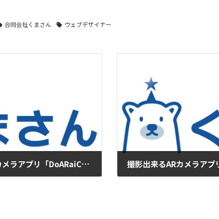
合同会社くまさん
ウェブデザイナー
日本初の撮影出来るAR（拡張現実）カメラアプリ「DoARaiCAM」をリリースします
2013/01/19