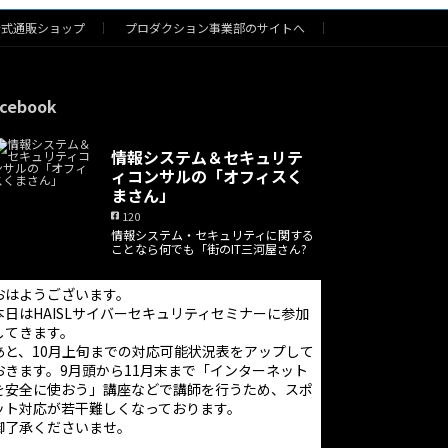
公式通販ショップ
プロダクション事業部のサイトへ
cebook
情報システム＆セキュリテ
ィコンサルの「オフィスく
まさん」
120
情報システム・セキュリティに関する
ことなら何でも「街のIT三河屋さん?
おはようございます。
本日はHAISLサイバーセキュリティセミナーに参加
してきます。
あと、10月上旬までの対応可能状況表をアップして
おきます。9月頭から11月末まで「インターネット
を安全に使おう」講座などで講師を行うため、スポ
ット対応が若干難しくなっております。
御了承くださいませ。