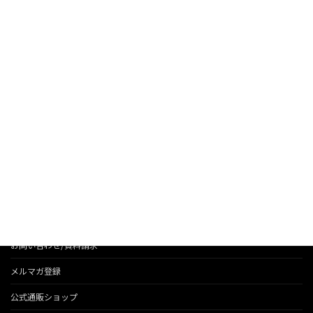
Facebookアプリの危険性を体験してもらうアプリを作成しました！
2014/01/15
お知らせ
法人のお客様へのサービス
会社情報
代表のブログ
お問い合わせ/資料請求
メルマガ登録
公式通販ショップ