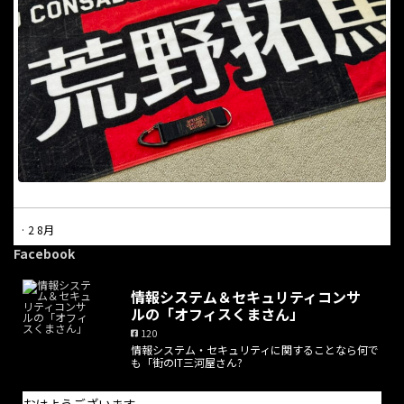
·
2 8月
本日は休業日となっています。
Facebook
電話での問合せにつきましては受け付けておりません。問合せに
情報システム＆セキュリティコンサ
ついては問合せフォームからのみ受け付けており、返信は適宜行
ルの「オフィスくまさん」
っております。また、オンライン打合せの予約はホームページか
120
ら随時可能です。
情報システム・セキュリティに関することなら何で
も「街のIT三河屋さん?
お手数をお掛けしますが、よろしくお願い致します。