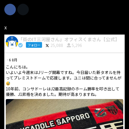
X
「街のIT三河屋さん」オフィスくまさん【公式】
25,088
5,296
フォロー
·
6 8月
こんにちは。
いよいよ今週末はJリーグ開幕ですね。今日届いた新タオルを持
ってプレミストドームで応援します。ユニは間に合ってませんが
10年前、コンサドーレはJ2最高記録のホーム勝率を叩き出して
優勝、J1昇格を決めました。期待が高まりますね。