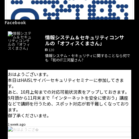
Facebook
情報システム＆セキュリティコンサ
ルの「オフィスくまさん」
120
情報システム・セキュリティに関することなら何で
·
1 8月
も「街のIT三河屋さん?
おはようございます。
超久し振りになってしまいましたが二本目の記事を書きました。
おはようございます。
バズワード化したせいで「正しくないDXが蔓延」してしまってい
本日はHAISLサイバーセキュリティセミナーに参加してきま
るDXというものについて記しておきました。資金的余裕がない
す。
のに誤った情報で無駄金を使うことがないように願ってます。
あと、10月上旬までの対応可能状況表をアップしておきます。
9月頭から11月末まで「インターネットを安全に使おう」講座
などで講師を行うため、スポット対応が若干難しくなっており
ます。
御了承くださいませ。
1 week ago
正しく理解して実のあるDXを！
...