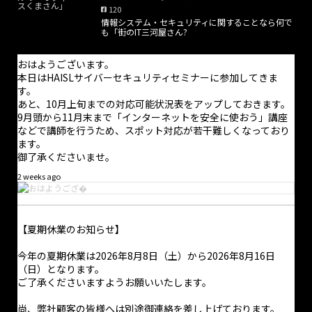
120
情報システム・セキュリティに関することなら何で
·
9 8月
も「街のIT三河屋さん?
こんにちは。
昨日は、とても良い試合展開で5年ぶりの開幕戦勝利を飾りまし
おはようございます。
た。良かった良かった。
本日はHAISLサイバーセキュリティセミナーに参加してきま
そして、今日は札幌周辺でスタンプ集めなどをしております。非
す。
常に良い天気で気持ち良いです。
あと、10月上旬までの対応可能状況表をアップしておきます。
夏休みらしい過ごし方ですね
9月頭から11月末まで「インターネットを安全に使おう」講座
などで講師を行うため、スポット対応が若干難しくなっており
ます。
御了承くださいませ。
2 weeks ago
【夏期休業のお知らせ】
今年の夏期休業は2026年8月8日（土）から2026年8月16日
（日）となります。
ご了承くださいますようお願いいたします。
尚、弊社顧客の皆様へは別途御連絡を差し上げております。