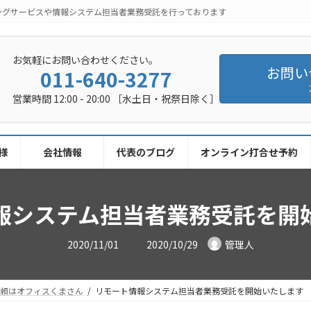
ングサービスや情報システム担当者業務受託を行っております
お気軽にお問い合わせください。
お問い
011-640-3277
営業時間 12:00 - 20:00 ［水土日・祝祭日除く］
様
会社情報
代表のブログ
オンライン打合せ予約
報システム担当者業務受託を開
最
2020/11/01
2020/10/29
管理人
終
更
新
日
時
依頼はオフィスくまさん
リモート情報システム担当者業務受託を開始いたします
: