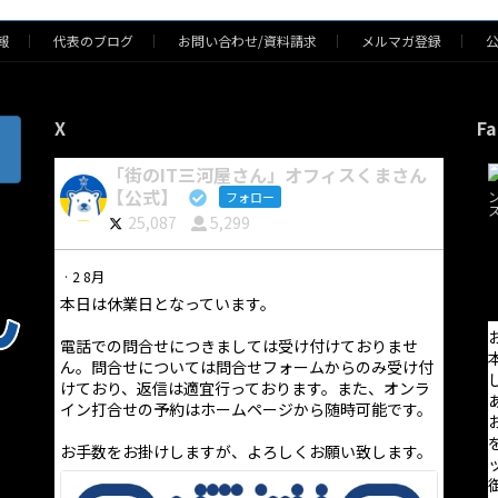
報
代表のブログ
お問い合わせ/資料請求
メルマガ登録
X
Fa
「街のIT三河屋さん」オフィスくまさん
【公式】
フォロー
25,087
5,299
·
2 8月
本日は休業日となっています。
電話での問合せにつきましては受け付けておりませ
ん。問合せについては問合せフォームからのみ受け付
けており、返信は適宜行っております。また、オンラ
イン打合せの予約はホームページから随時可能です。
お手数をお掛けしますが、よろしくお願い致します。