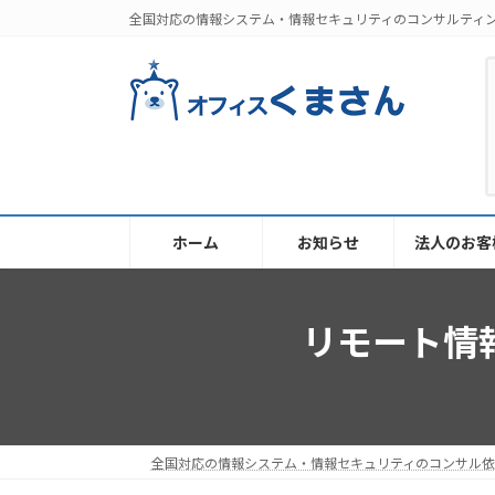
コ
ナ
全国対応の情報システム・情報セキュリティのコンサルティ
ン
ビ
テ
ゲ
ン
ー
ツ
シ
へ
ョ
ス
ン
キ
に
ッ
移
ホーム
お知らせ
法人のお客
プ
動
リモート情
全国対応の情報システム・情報セキュリティのコンサル