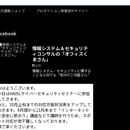
公式通販ショップ
プロダクション事業部のサイトへ
cebook
情報システム＆セキュリテ
ィコンサルの「オフィスく
まさん」
120
情報システム・セキュリティに関する
ことなら何でも「街のIT三河屋さん?
おはようございます。
本日はHAISLサイバーセキュリティセミナーに参加
してきます。
あと、10月上旬までの対応可能状況表をアップして
おきます。9月頭から11月末まで「インターネット
を安全に使おう」講座などで講師を行うため、スポ
ット対応が若干難しくなっております。
御了承くださいませ。