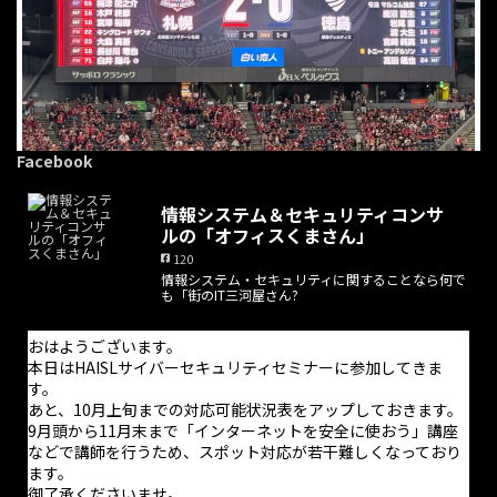
Facebook
情報システム＆セキュリティコンサ
ルの「オフィスくまさん」
120
情報システム・セキュリティに関することなら何で
も「街のIT三河屋さん?
おはようございます。
本日はHAISLサイバーセキュリティセミナーに参加してきま
す。
あと、10月上旬までの対応可能状況表をアップしておきます。
9月頭から11月末まで「インターネットを安全に使おう」講座
などで講師を行うため、スポット対応が若干難しくなっており
ます。
御了承くださいませ。