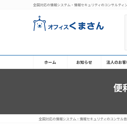
コ
ナ
全国対応の情報システム・情報セキュリティのコンサルティ
ン
ビ
テ
ゲ
ン
ー
ツ
シ
へ
ョ
ス
ン
キ
に
ッ
移
ホーム
お知らせ
法人のお客
プ
動
便
全国対応の情報システム・情報セキュリティのコンサル