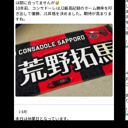
は間に合ってませんが
10年前、コンサドーレはJ2最高記録のホーム勝率を叩
き出して優勝、J1昇格を決めました。期待が高まりま
すね。
1
3
·
2 8月
本日は休業日となっています。