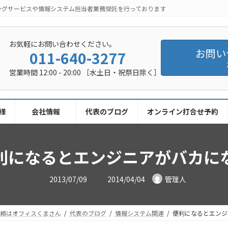
ングサービスや情報システム担当者業務受託を行っております
お気軽にお問い合わせください。
お問い
011-640-3277
営業時間 12:00 - 20:00 ［水土日・祝祭日除く］
様
会社情報
代表のブログ
オンライン打合せ予約
利になるとエンジニアがバカに
最
2013/07/09
2014/04/04
管理人
終
更
新
日
時
依頼はオフィスくまさん
代表のブログ
情報システム関連
便利になるとエンジ
: