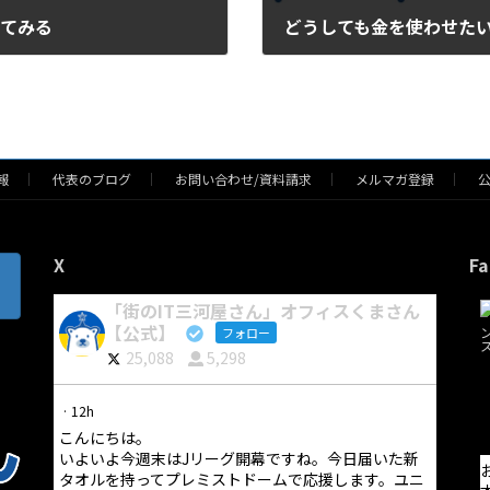
してみる
どうしても金を使わせたいFa
2013/07/14
報
代表のブログ
お問い合わせ/資料請求
メルマガ登録
X
Fa
「街のIT三河屋さん」オフィスくまさん
【公式】
フォロー
25,088
5,298
·
12h
こんにちは。
いよいよ今週末はJリーグ開幕ですね。今日届いた新
タオルを持ってプレミストドームで応援します。ユニ