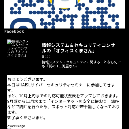
Facebook
情報システム＆セキュリティコンサ
ルの「オフィスくまさん」
120
情報システム・セキュリティに関することなら何で
·
8 8月
も「街のIT三河屋さん?
こんにちは。
いよいよ開幕ですね。開幕戦をここで観られることのありがたさ
おはようございます。
を感じます。
本日はHAISLサイバーセキュリティセミナーに参加してきま
地元なので大勢のサポーターに応援されてスタートダッシュを決
す。
めて欲しいなと思ったりします。
あと、10月上旬までの対応可能状況表をアップしておきます。
中の人はクラコンレギュラー会員になって初の観戦なので、入場
9月頭から11月末まで「インターネットを安全に使おう」講座
までにいろいろ戸惑いましたが何とかなりました
などで講師を行うため、スポット対応が若干難しくなっており
ます。
御了承くださいませ。
2 weeks ago