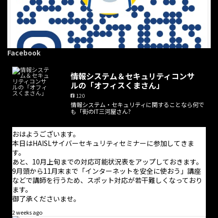
Facebook
情報システム＆セキュリティコンサ
ルの「オフィスくまさん」
120
情報システム・セキュリティに関することなら何で
·
9 8月
も「街のIT三河屋さん?
こんにちは。
昨日は、とても良い試合展開で5年ぶりの開幕戦勝利を飾りまし
おはようございます。
た。良かった良かった。
本日はHAISLサイバーセキュリティセミナーに参加してきま
そして、今日は札幌周辺でスタンプ集めなどをしております。非
す。
常に良い天気で気持ち良いです。
あと、10月上旬までの対応可能状況表をアップしておきます。
夏休みらしい過ごし方ですね
9月頭から11月末まで「インターネットを安全に使おう」講座
などで講師を行うため、スポット対応が若干難しくなっており
ます。
御了承くださいませ。
2 weeks ago