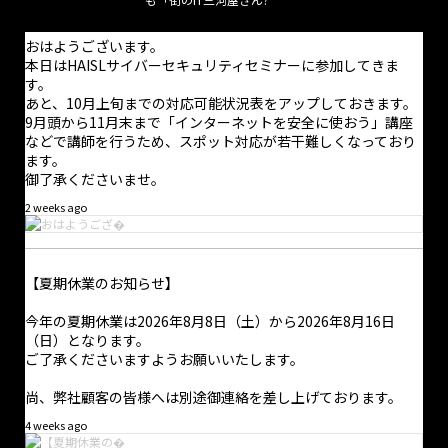
こんにちは。
いよいよ開幕ですね。開幕戦をここで観られることのありがたさ
おはようございます。
を感じます。
本日はHAISLサイバーセキュリティセミナーに参加してきま
地元なので大勢のサポーターに応援されてスタートダッシュを決
す。
めて欲しいなと思ったりします。
あと、10月上旬までの対応可能状況表をアップしておきます。
中の人はクラコンレギュラー会員になって初の観戦なので、入場
9月頭から11月末まで「インターネットを安全に使おう」講座
までにいろいろ戸惑いましたが何とかなりました
などで講師を行うため、スポット対応が若干難しくなっており
ます。
御了承くださいませ。
2 weeks ago
【夏期休業のお知らせ】
今年の夏期休業は2026年8月8日（土）から2026年8月16日
（日）となります。
ご了承くださいますようお願いいたします。
尚、弊社顧客の皆様へは別途御連絡を差し上げております。
4 weeks ago