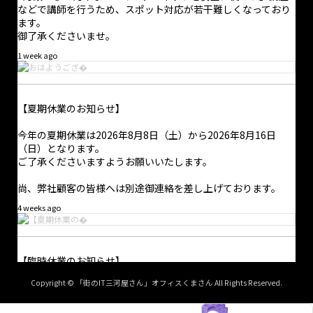
などで講師を行うため、スポット対応が若干難しくなっており
ます。
御了承くださいませ。
1 week ago
【夏期休業のお知らせ】
今年の夏期休業は2026年8月8日（土）から2026年8月16日
（日）となります。
ご了承くださいますようお願いいたします。
尚、弊社顧客の皆様へは別途御連絡を差し上げております。
4 weeks ago
·
2 8月
【臨時休業のお知らせ】
本日は休業日となっています。
Copyright © 「街のIT三河屋さん」オフィスくまさん All Rights Reserved.
弊社は2026年6月5日〜6日の間、臨時休業となります。
電話での問合せにつきましては受け付けておりません。問合せに
これに伴い、契約外の事業者様からのお問合せ等につきまして
ついては問合せフォームからのみ受け付けており、返信は適宜行