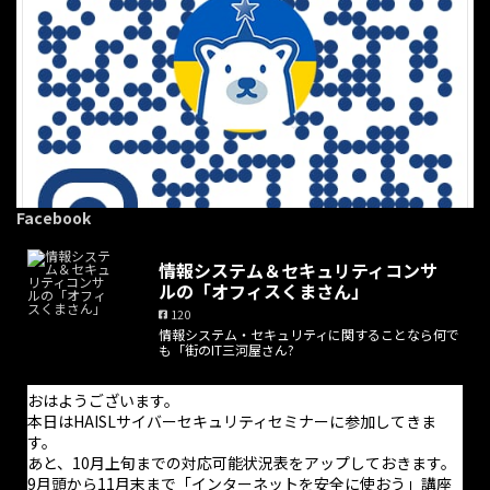
Facebook
情報システム＆セキュリティコンサ
ルの「オフィスくまさん」
120
情報システム・セキュリティに関することなら何で
·
6 8月
も「街のIT三河屋さん?
こんにちは。
いよいよ今週末はJリーグ開幕ですね。今日届いた新タオルを持
おはようございます。
ってプレミストドームで応援します。ユニは間に合ってませんが
本日はHAISLサイバーセキュリティセミナーに参加してきま
す。
10年前、コンサドーレはJ2最高記録のホーム勝率を叩き出して
あと、10月上旬までの対応可能状況表をアップしておきます。
優勝、J1昇格を決めました。期待が高まりますね。
9月頭から11月末まで「インターネットを安全に使おう」講座