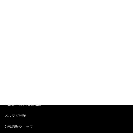
ト（顧客のサイトを含む）が束で改竄されたものと推定され
ます。
前回の情報は
こちら
。
お知らせ
法人のお客様へのサービス
会社情報
代表のブログ
お問い合わせ/資料請求
メルマガ登録
公式通販ショップ