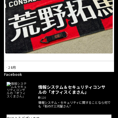
·
2 8月
本日は休業日となっています。
Facebook
電話での問合せにつきましては受け付けておりません。問合せに
情報システム＆セキュリティコンサ
ついては問合せフォームからのみ受け付けており、返信は適宜行
ルの「オフィスくまさん」
っております。また、オンライン打合せの予約はホームページか
120
ら随時可能です。
情報システム・セキュリティに関することなら何で
も「街のIT三河屋さん?
お手数をお掛けしますが、よろしくお願い致します。