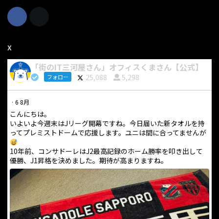
X
「街のIT三河屋さん」オフィスくまさん【公式】
25,088
5,298
フォロー
·
6 8月
こんにちは。
いよいよ今週末はJリーグ開幕ですね。今日届いた新タオルを持
ってプレミストドームで応援します。ユニは間に合ってませんが
10年前、コンサドーレはJ2最高記録のホーム勝率を叩き出して
優勝、J1昇格を決めました。期待が高まりますね。