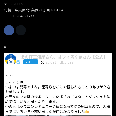
〒060-0009
札幌市中央区北9条西21丁目2-1-604
011-640-3277
X
「街のIT三河屋さん」オフィスくまさん【公式】
25,091
5,297
フォロー
·
14h
こんにちは。
いよいよ開幕ですね。開幕戦をここで観られることのありがたさ
を感じます。
地元なので大勢のサポーターに応援されてスタートダッシュを決
めて欲しいなと思ったりします。
中の人はクラコンレギュラー会員になって初の観戦なので、入場
までにいろいろ戸惑いましたが何とかなりました