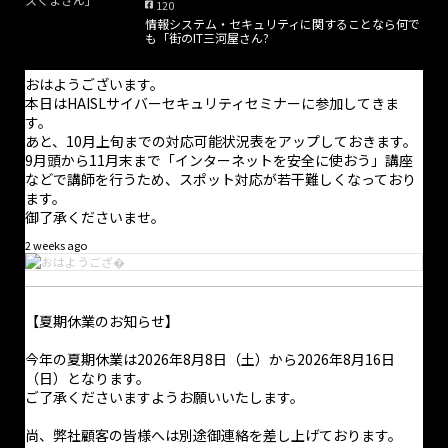
120
情報システム・セキュリティに関することなら何で
も「街のIT三河屋さん?
おはようございます。
本日はHAISLサイバーセキュリティセミナーに参加してきま
す。
あと、10月上旬までの対応可能状況表をアップしておきます。
9月頭から11月末まで「インターネットを安全に使おう」講座
などで講師を行うため、スポット対応が若干難しくなっており
ます。
御了承くださいませ。
2 weeks ago
【夏期休業のお知らせ】
·
17h
本日から夏期休業となっています。
今年の夏期休業は2026年8月8日（土）から2026年8月16日
（日）となります。
電話での問合せにつきましては受け付けておりません。問合せに
ご了承くださいますようお願いいたします。
ついては問合せフォームからのみ受け付けており、返信は適宜行
っております。また、オンライン打合せの予約はホームページか
尚、弊社顧客の皆様へは別途御連絡を差し上げております。
ら随時可能です。