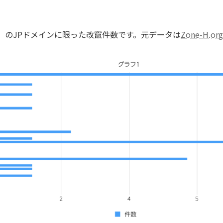
（UTC）のJPドメインに限った改竄件数です。元データは
Zone-H.or