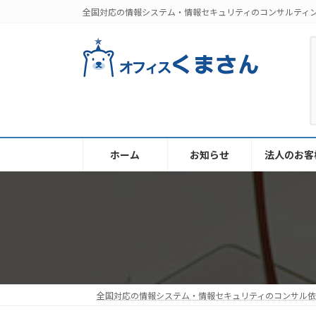
コ
ナ
全国対応の情報システム・情報セキュリティのコンサルティ
ン
ビ
テ
ゲ
ン
ー
ツ
シ
へ
ョ
ス
ン
キ
に
ッ
移
ホーム
お知らせ
法人のお客
プ
動
全国対応の情報システム・情報セキュリティのコンサル