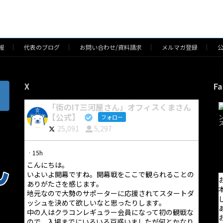
報
代表のブログ
お問い合わせ/資料請求
メルマガ登録
X
Fa
「街のIT三河屋さん」オフィスくまさん
【公式】
フォロー
25,091
5,297
·
15h
こんにちは。
いよいよ開幕ですね。開幕戦をここで観られることの
ありがたさを感じます。
地元なので大勢のサポーターに応援されてスタートダ
ッシュを決めて欲しいなと思ったりします。
中の人はクラコンレギュラー会員になって初の観戦な
ので、入場までにいろいろ戸惑いましたが何とかなり