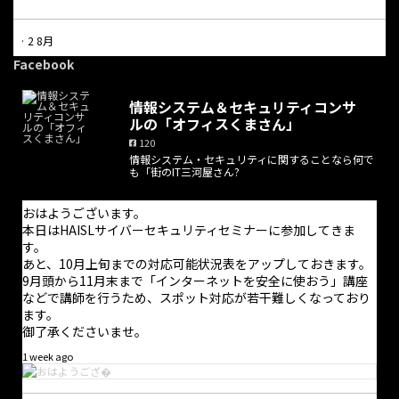
·
2 8月
本日は休業日となっています。
Facebook
電話での問合せにつきましては受け付けておりません。問合せに
情報システム＆セキュリティコンサ
ついては問合せフォームからのみ受け付けており、返信は適宜行
ルの「オフィスくまさん」
っております。また、オンライン打合せの予約はホームページか
120
ら随時可能です。
情報システム・セキュリティに関することなら何で
も「街のIT三河屋さん?
お手数をお掛けしますが、よろしくお願い致します。
おはようございます。
本日はHAISLサイバーセキュリティセミナーに参加してきま
す。
あと、10月上旬までの対応可能状況表をアップしておきます。
9月頭から11月末まで「インターネットを安全に使おう」講座
などで講師を行うため、スポット対応が若干難しくなっており
ます。
御了承くださいませ。
1 week ago