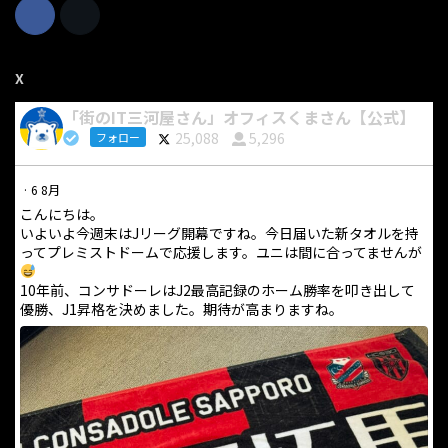
X
「街のIT三河屋さん」オフィスくまさん【公式】
25,088
5,296
フォロー
·
6 8月
こんにちは。
いよいよ今週末はJリーグ開幕ですね。今日届いた新タオルを持
ってプレミストドームで応援します。ユニは間に合ってませんが
10年前、コンサドーレはJ2最高記録のホーム勝率を叩き出して
優勝、J1昇格を決めました。期待が高まりますね。