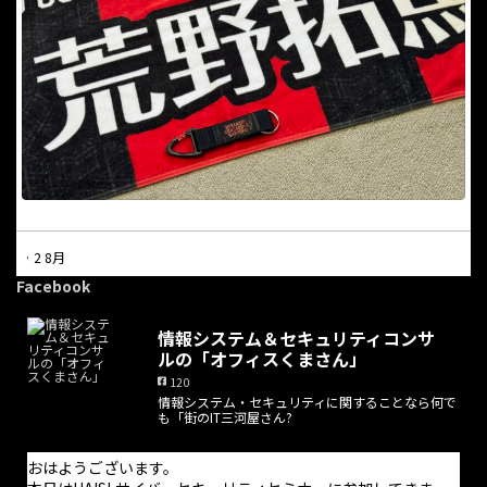
·
2 8月
本日は休業日となっています。
Facebook
電話での問合せにつきましては受け付けておりません。問合せに
情報システム＆セキュリティコンサ
ついては問合せフォームからのみ受け付けており、返信は適宜行
ルの「オフィスくまさん」
っております。また、オンライン打合せの予約はホームページか
120
ら随時可能です。
情報システム・セキュリティに関することなら何で
も「街のIT三河屋さん?
お手数をお掛けしますが、よろしくお願い致します。
おはようございます。