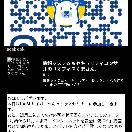
Facebook
情報システム＆セキュリティコンサ
ルの「オフィスくまさん」
120
情報システム・セキュリティに関することなら何で
·
1 8月
も「街のIT三河屋さん?
おはようございます。
超久し振りになってしまいましたが二本目の記事を書きました。
おはようございます。
バズワード化したせいで「正しくないDXが蔓延」してしまってい
本日はHAISLサイバーセキュリティセミナーに参加してきま
るDXというものについて記しておきました。資金的余裕がない
す。
のに誤った情報で無駄金を使うことがないように願ってます。
あと、10月上旬までの対応可能状況表をアップしておきます。
9月頭から11月末まで「インターネットを安全に使おう」講座
などで講師を行うため、スポット対応が若干難しくなっており
ます。