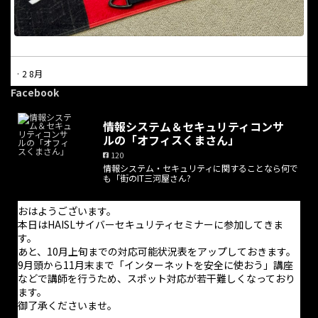
·
2 8月
本日は休業日となっています。
Facebook
電話での問合せにつきましては受け付けておりません。問合せに
情報システム＆セキュリティコンサ
ついては問合せフォームからのみ受け付けており、返信は適宜行
ルの「オフィスくまさん」
っております。また、オンライン打合せの予約はホームページか
120
ら随時可能です。
情報システム・セキュリティに関することなら何で
も「街のIT三河屋さん?
お手数をお掛けしますが、よろしくお願い致します。
おはようございます。
本日はHAISLサイバーセキュリティセミナーに参加してきま
す。
あと、10月上旬までの対応可能状況表をアップしておきます。
9月頭から11月末まで「インターネットを安全に使おう」講座
などで講師を行うため、スポット対応が若干難しくなっており
ます。
御了承くださいませ。