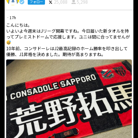
25,088
5,298
フォロー
·
17h
こんにちは。
いよいよ今週末はJリーグ開幕ですね。今日届いた新タオルを持
ってプレミストドームで応援します。ユニは間に合ってませんが
10年前、コンサドーレはJ2最高記録のホーム勝率を叩き出して
優勝、J1昇格を決めました。期待が高まりますね。