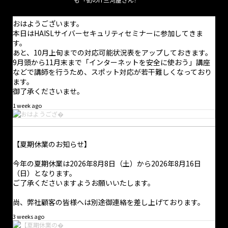
おはようございます。
超久し振りになってしまいましたが二本目の記事を書きました。
おはようございます。
バズワード化したせいで「正しくないDXが蔓延」してしまってい
本日はHAISLサイバーセキュリティセミナーに参加してきま
るDXというものについて記しておきました。資金的余裕がない
す。
のに誤った情報で無駄金を使うことがないように願ってます。
あと、10月上旬までの対応可能状況表をアップしておきます。
9月頭から11月末まで「インターネットを安全に使おう」講座
などで講師を行うため、スポット対応が若干難しくなっており
ます。
御了承くださいませ。
1 week ago
正しく理解して実のあるDXを！
...
mbp-japan.com
【夏期休業のお知らせ】
今年の夏期休業は2026年8月8日（土）から2026年8月16日
（日）となります。
·
1 8月
ご了承くださいますようお願いいたします。
本日は休業日となっています。
尚、弊社顧客の皆様へは別途御連絡を差し上げております。
電話での問合せにつきましては受け付けておりません。問合せに
ついては問合せフォームからのみ受け付けており、返信は適宜行
3 weeks ago
っております。また、オンライン打合せの予約はホームページか