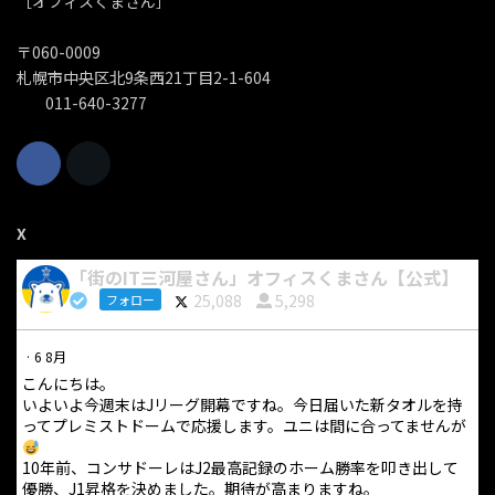
［オフィスくまさん］
〒060-0009
札幌市中央区北9条西21丁目2-1-604
011-640-3277
X
「街のIT三河屋さん」オフィスくまさん【公式】
25,088
5,298
フォロー
·
6 8月
こんにちは。
いよいよ今週末はJリーグ開幕ですね。今日届いた新タオルを持
ってプレミストドームで応援します。ユニは間に合ってませんが
10年前、コンサドーレはJ2最高記録のホーム勝率を叩き出して
優勝、J1昇格を決めました。期待が高まりますね。