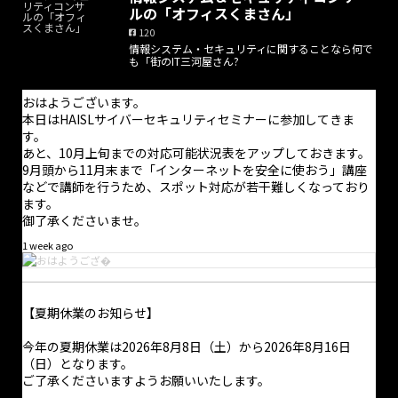
ついては問合せフォームからのみ受け付けており、返信は適宜行
ルの「オフィスくまさん」
っております。また、オンライン打合せの予約はホームページか
120
ら随時可能です。
情報システム・セキュリティに関することなら何で
も「街のIT三河屋さん?
お手数をお掛けしますが、よろしくお願い致します。
おはようございます。
本日はHAISLサイバーセキュリティセミナーに参加してきま
す。
あと、10月上旬までの対応可能状況表をアップしておきます。
9月頭から11月末まで「インターネットを安全に使おう」講座
などで講師を行うため、スポット対応が若干難しくなっており
ます。
御了承くださいませ。
1 week ago
【夏期休業のお知らせ】
今年の夏期休業は2026年8月8日（土）から2026年8月16日
（日）となります。
ご了承くださいますようお願いいたします。