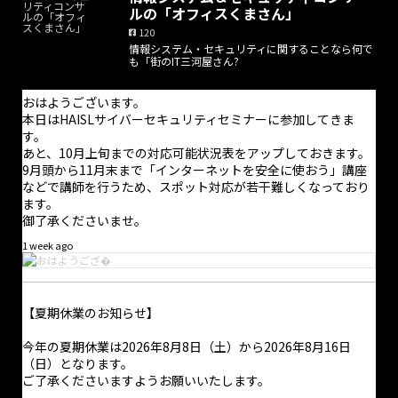
ルの「オフィスくまさん」
120
情報システム・セキュリティに関することなら何で
も「街のIT三河屋さん?
おはようございます。
本日はHAISLサイバーセキュリティセミナーに参加してきま
す。
あと、10月上旬までの対応可能状況表をアップしておきます。
9月頭から11月末まで「インターネットを安全に使おう」講座
などで講師を行うため、スポット対応が若干難しくなっており
ます。
御了承くださいませ。
1 week ago
【夏期休業のお知らせ】
·
11h
本日から夏期休業となっています。
今年の夏期休業は2026年8月8日（土）から2026年8月16日
（日）となります。
電話での問合せにつきましては受け付けておりません。問合せに
ご了承くださいますようお願いいたします。
ついては問合せフォームからのみ受け付けており、返信は適宜行