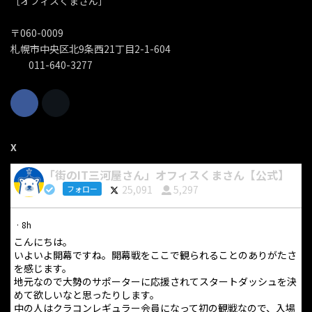
［オフィスくまさん］
〒060-0009
札幌市中央区北9条西21丁目2-1-604
011-640-3277
X
「街のIT三河屋さん」オフィスくまさん【公式】
25,091
5,297
フォロー
·
8h
こんにちは。
いよいよ開幕ですね。開幕戦をここで観られることのありがたさ
を感じます。
地元なので大勢のサポーターに応援されてスタートダッシュを決
めて欲しいなと思ったりします。
中の人はクラコンレギュラー会員になって初の観戦なので、入場