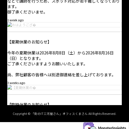
などで講師を行うため、スポット対応が若干難しくなっており
ます。
御了承くださいませ。
1 week ago
【夏期休業のお知らせ】
今年の夏期休業は2026年8月8日（土）から2026年8月16日
（日）となります。
ご了承くださいますようお願いいたします。
尚、弊社顧客の皆様へは別途御連絡を差し上げております。
3 weeks ago
·
1 8月
【臨時休業のお知らせ】
おはようございます。
超久し振りになってしまいましたが二本目の記事を書きました。
Copyright © 「街のIT三河屋さん」オフィスくまさん All Rights Reserved.
弊社は2026年6月5日〜6日の間、臨時休業となります。
バズワード化したせいで「正しくないDXが蔓延」してしまってい
これに伴い、契約外の事業者様からのお問合せ等につきまして
るDXというものについて記しておきました。資金的余裕がない
は翌営業日以降の対応となります。