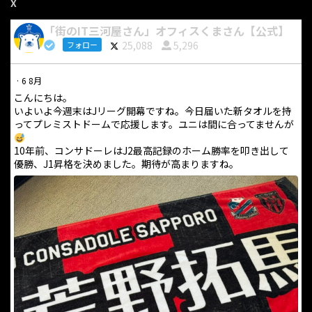
X
「街のIT三河屋さん」オフィスくまさん【公式】
25,088
5,296
フォロー
·
6 8月
こんにちは。
いよいよ今週末はJリーグ開幕ですね。今日届いた新タオルを持
ってプレミストドームで応援します。ユニは間に合ってませんが
10年前、コンサドーレはJ2最高記録のホーム勝率を叩き出して
優勝、J1昇格を決めました。期待が高まりますね。