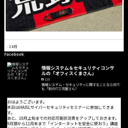
·
2 8月
本日は休業日となっています。
Facebook
電話での問合せにつきましては受け付けておりません。問合せに
情報システム＆セキュリティコンサ
ついては問合せフォームからのみ受け付けており、返信は適宜行
ルの「オフィスくまさん」
っております。また、オンライン打合せの予約はホームページか
120
ら随時可能です。
情報システム・セキュリティに関することなら何で
も「街のIT三河屋さん?
お手数をお掛けしますが、よろしくお願い致します。
おはようございます。
本日はHAISLサイバーセキュリティセミナーに参加してきま
す。
あと、10月上旬までの対応可能状況表をアップしておきます。
9月頭から11月末まで「インターネットを安全に使おう」講座