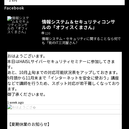
本日は休業日となっています。
Facebook
電話での問合せにつきましては受け付けておりません。問合せに
情報システム＆セキュリティコンサ
ついては問合せフォームからのみ受け付けており、返信は適宜行
ルの「オフィスくまさん」
っております。また、オンライン打合せの予約はホームページか
120
ら随時可能です。
情報システム・セキュリティに関することなら何で
も「街のIT三河屋さん?
お手数をお掛けしますが、よろしくお願い致します。
おはようございます。
本日はHAISLサイバーセキュリティセミナーに参加してきま
す。
あと、10月上旬までの対応可能状況表をアップしておきます。
9月頭から11月末まで「インターネットを安全に使おう」講座
などで講師を行うため、スポット対応が若干難しくなっており
ます。
御了承くださいませ。
1 week ago
【夏期休業のお知らせ】