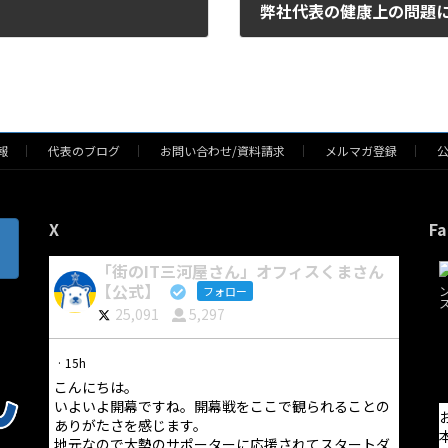
！
弊社代表の健康上の問題
2016/09/01
報
代表のブログ
お問い合わせ/資料請求
メルマガ登録
X
Fa
「街のIT三河屋さん」オフィスくまさん
【公式】
フォロー
25,091
5,297
·
15h
こんにちは。
いよいよ開幕ですね。開幕戦をここで観られることの
ありがたさを感じます。
地元なので大勢のサポーターに応援されてスタートダ