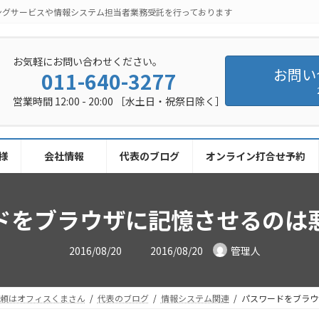
ングサービスや情報システム担当者業務受託を行っております
お気軽にお問い合わせください。
お問い
011-640-3277
営業時間 12:00 - 20:00 ［水土日・祝祭日除く］
様
会社情報
代表のブログ
オンライン打合せ予約
ドをブラウザに記憶させるのは
最
2016/08/20
2016/08/20
管理人
終
更
新
日
時
依頼はオフィスくまさん
代表のブログ
情報システム関連
パスワードをブラウ
: