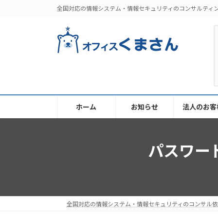
コ
ナ
全国対応の情報システム・情報セキュリティのコンサルティ
ン
ビ
テ
ゲ
ン
ー
ツ
シ
へ
ョ
ス
ン
キ
に
ッ
移
ホーム
お知らせ
法人のお客
プ
動
パスワー
全国対応の情報システム・情報セキュリティのコンサル