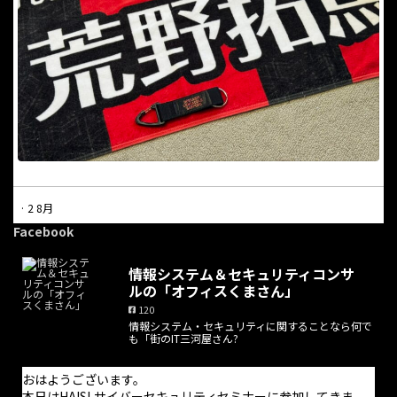
·
2 8月
本日は休業日となっています。
Facebook
電話での問合せにつきましては受け付けておりません。問合せに
情報システム＆セキュリティコンサ
ついては問合せフォームからのみ受け付けており、返信は適宜行
ルの「オフィスくまさん」
っております。また、オンライン打合せの予約はホームページか
120
ら随時可能です。
情報システム・セキュリティに関することなら何で
も「街のIT三河屋さん?
お手数をお掛けしますが、よろしくお願い致します。
おはようございます。
本日はHAISLサイバーセキュリティセミナーに参加してきま