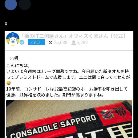
X
「街のIT三河屋さん」オフィスくまさん【公式】
25,088
5,298
フォロー
·
6 8月
こんにちは。
いよいよ今週末はJリーグ開幕ですね。今日届いた新タオルを持
ってプレミストドームで応援します。ユニは間に合ってませんが
10年前、コンサドーレはJ2最高記録のホーム勝率を叩き出して
優勝、J1昇格を決めました。期待が高まりますね。